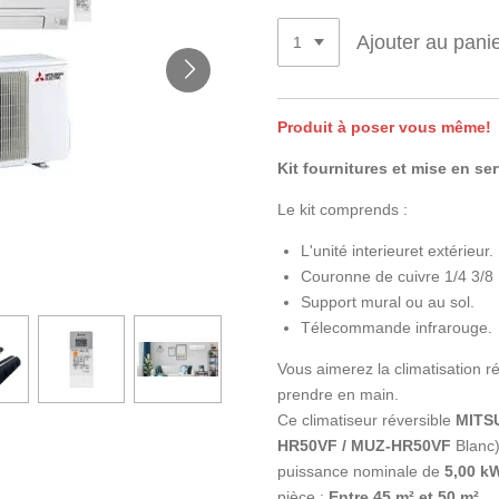
Ajouter au pani
Produit à poser vous même!
Kit fournitures et mise en se
Le kit comprends :
L'unité interieuret extérieur.
Couronne de cuivre 1/4 3/8
Support mural ou au sol.
Télecommande infrarouge.
Vous aimerez la climatisation ré
prendre en main.
Ce climatiseur réversible
MITS
HR50VF / MUZ-HR50VF
Blanc
puissance nominale de
5,00 k
pièce :
Entre 45 m² et 50 m².