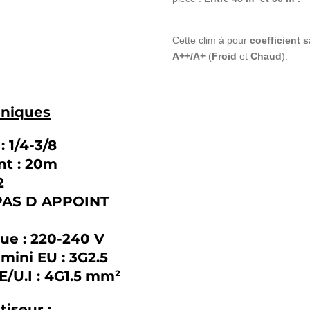
Cette clim à pour
coefficient 
A++/A+
(
Froid
et
Chaud
).
hniques
: 1/4-3/8
nt : 20m
32
 PAS D APPOINT
que : 220-240 V
mini EU : 3G2.5
E/U.I : 4G1.5 mm²
tiseur :