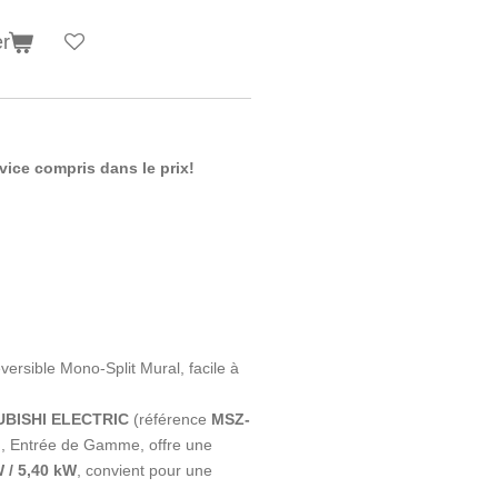
er
rvice
compris dans le prix!
versible Mono-Split Mural, facile à
UBISHI ELECTRIC
(référence
MSZ-
), Entrée de Gamme, offre une
W
/
5,40 kW
, convient pour une