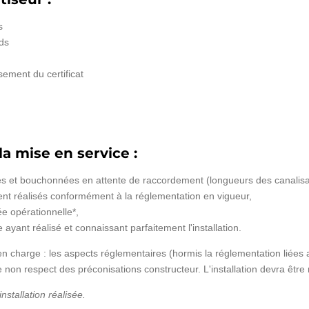
s
ds
sement du certificat
la mise en service :
llées et bouchonnées en attente de raccordement (longueurs des canalis
ent réalisés conformément à la réglementation en vigueur,
e opérationnelle*,
ayant réalisé et connaissant parfaitement l'installation.
n charge : les aspects réglementaires (hormis la réglementation liées au
 non respect des préconisations constructeur. L'installation devra être r
installation réalisée.