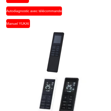
Autodiagnostic avec télécommande
Manuel YUKAI