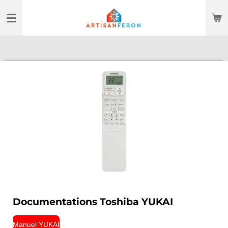
Passer
au
contenu
principal
Documentations Toshiba YUKAI
Manuel YUKAI