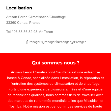
Localisation
Artisan Feron Climatisation/Chauffage
33360 Cenac, France
Tel / 06 33 56 32 93 Mr Feron
Partager
Partager
Partager
Partager
Qui sommes nous ?
Artisan Feron Climatisation/Chauffage est une entreprise
basée à Cenac, spécialisée dans l'installation, la réparation et
l'entretien des systèmes de climatisation et de chauffage.
Forts d'une expérience de plusieurs années et d'une équipe
de techniciens qualifiés, nous sommes fiers de travailler avec
des marques de renommée mondiale telles que Mitsubishi et
Toshiba. Notre mission est de fournir des services de haute