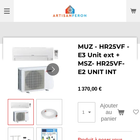
Passer
au
contenu
principal
MUZ - HR25VF -
E3 Unit ext +
MSZ- HR25VF-
E2 UNIT INT
1 370,00 €
Ajouter
au
panier
Produit à poser vous