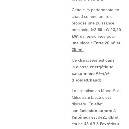
Cette clim performante en
chaud comme en froid
propose une puissance
nominale de
2,50 kW
/
3,20
kW
, dimensionnée pour
une pièce
: Entre 20 m² et
25 m².
Ce climatiseur est dans
la
classe énergétique
saisonnière A++/A+
(
Froid
et
Chaud
).
La climatisation Mono-Split
Mitsubishi Electric est
discrète. En effet,
son
émission sonore à
l'intérieur
est de
21 dB
et
est de
43 dB à l'extérieur.